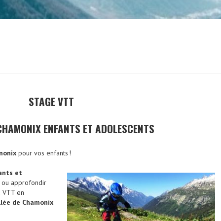
STAGE VTT
CHAMONIX ENFANTS ET ADOLESCENTS
monix
pour vos enfants !
ants et
 ou approfondir
du VTT en
llée de Chamonix