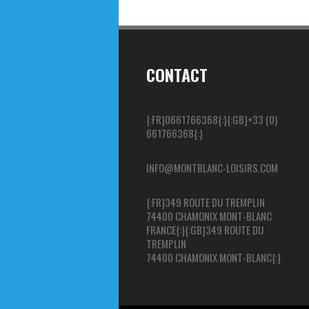
CONTACT
{:FR}0661766368{:}{:GB}+33 (0)
661766368{:}
INFO@MONTBLANC-LOISIRS.COM
{:FR}349 ROUTE DU TREMPLIN
74400 CHAMONIX MONT-BLANC
FRANCE{:}{:GB}349 ROUTE DU
TREMPLIN
74400 CHAMONIX MONT-BLANC{:}