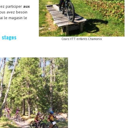
ez participer
aux
vous avez besoin
i le magasin le
é stages
Cours VTT enfants Chamonix