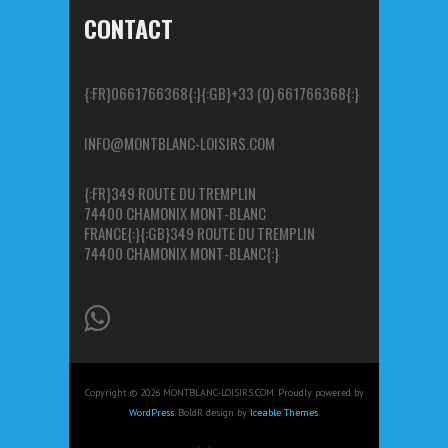
CONTACT
{:FR}0661766368{:}{:GB}+33 (0) 661766368{:}
INFO@MONTBLANC-LOISIRS.COM
{:FR}349 ROUTE DU TREMPLIN
74400 CHAMONIX MONT-BLANC
FRANCE{:}{:GB}349 ROUTE DU TREMPLIN
74400 CHAMONIX MONT-BLANC{:}
Copyright © 2026 MONTBLANC-LOISIRS.COM. Proudly powered by
WordPress
. BoldR design by
Iceable Themes
.